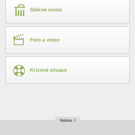
Sběrné místo
Foto a video
Krizová situace
Nahoru