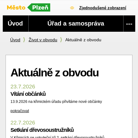
Zjednodušené zobrazení
Navigace
Úvod
Úřad a samospráva
---
Úvod
Život v obvodu
Aktuálně z obvodu
Aktuálně z obvodu
23.7.2026
Vítání občánků
13.9.2026 na křimickém úřadu přivítáme nové občánky
pokračovat
22.7.2026
Setkání dřevosoustružníků
V Křimicích se uskuteční již 2. setkání dřevosoustružníků