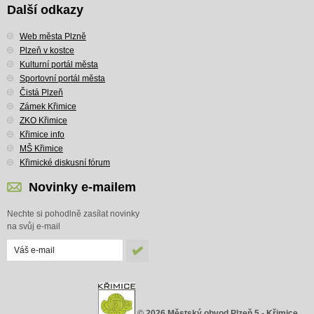
Další odkazy
Web města Plzně
Plzeň v kostce
Kulturní portál města
Sportovní portál města
Čistá Plzeň
Zámek Křimice
ZKO Křimice
Křimice info
MŠ Křimice
Křimické diskusní fórum
Novinky e-mailem
Nechte si pohodlně zasílat novinky
na svůj e-mail
© 2026 Městský obvod Plzeň 5 - Křimice