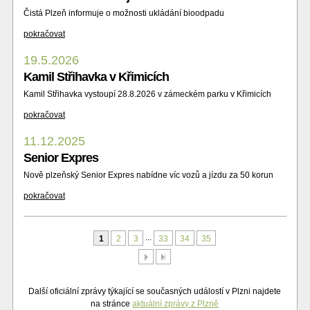
Čistá Plzeň informuje o možnosti ukládání bioodpadu
pokračovat
19.5.2026
Kamil Střihavka v Křimicích
Kamil Střihavka vystoupí 28.8.2026 v zámeckém parku v Křimicích
pokračovat
11.12.2025
Senior Expres
Nově plzeňský Senior Expres nabídne víc vozů a jízdu za 50 korun
pokračovat
...
1
2
3
33
34
35
Další
Poslední
Další oficiální zprávy týkající se současných událostí v Plzni najdete
na stránce
aktuální zprávy z Plzně