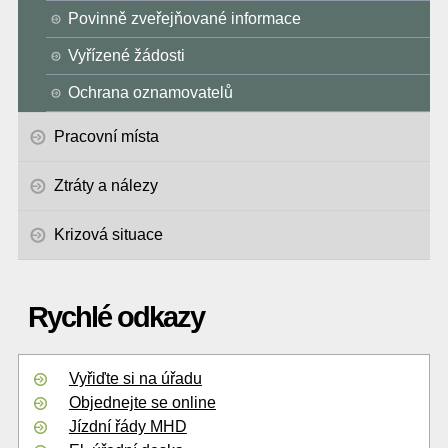
Povinně zveřejňované informace
Vyřízené žádosti
Ochrana oznamovatelů
Pracovní místa
Ztráty a nálezy
Krizová situace
Rychlé odkazy
Vyřiďte si na úřadu
Objednejte se online
Jízdní řády MHD