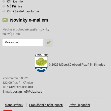
Křimice info
MŠ Křimice
Křimické diskusní fórum
Novinky e-mailem
Nechte si pohodlně zasílat novinky
na svůj e-mail
© 2026 Městský obvod Plzeň 5 - Křimice
Prvomájová 100/21
322 00 Plzeň - Křimice
Tel.:
+420 378 036 801
E-mail:
postaumo5@plzen.eu
Mapa stránek
Prohlášení o přístupnosti
Právní ujednání