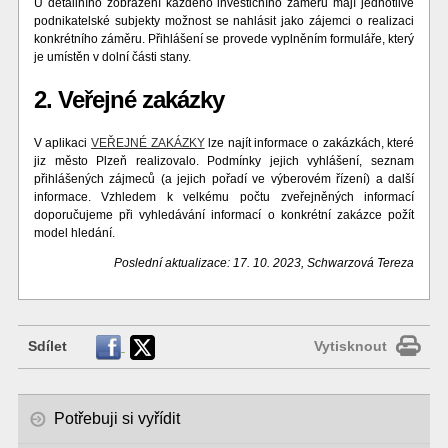
U detailního zobrazení každého investičního záměru mají jednotlivé
podnikatelské subjekty možnost se nahlásit jako zájemci o realizaci
konkrétního záměru. Přihlášení se provede vyplněním formuláře, který
je umístěn v dolní části stany.
2. Veřejné zakázky
V aplikaci
VEŘEJNÉ ZAKÁZKY
lze najít informace o zakázkách, které
jiz město Plzeň realizovalo. Podmínky jejich vyhlášení, seznam
přihlášených zájmeců (a jejich pořadí ve výberovém řízení) a další
informace. Vzhledem k velkému počtu zveřejněných informací
doporučujeme při vyhledávání informací o konkrétní zakázce požít
model hledání.
Poslední aktualizace: 17. 10. 2023, Schwarzová Tereza
Sdílet
Vytisknout
Potřebuji si vyřídit