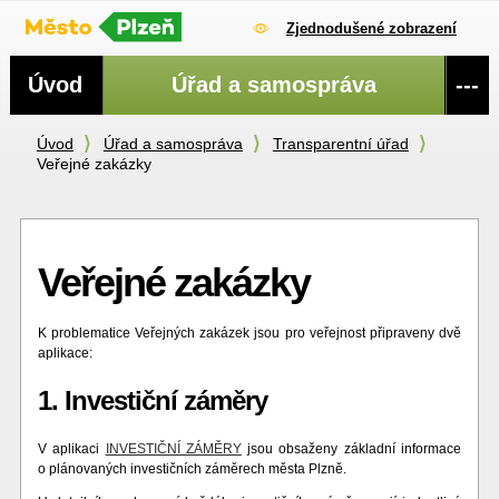
Zjednodušené zobrazení
Navigace
Úvod
Úřad a samospráva
---
Úvod
Úřad a samospráva
Transparentní úřad
Veřejné zakázky
Veřejné zakázky
K problematice Veřejných zakázek jsou pro veřejnost připraveny dvě
aplikace:
1. Investiční záměry
V aplikaci
INVESTIČNÍ ZÁMĚRY
jsou obsaženy základní informace
o plánovaných investičních záměrech města Plzně.