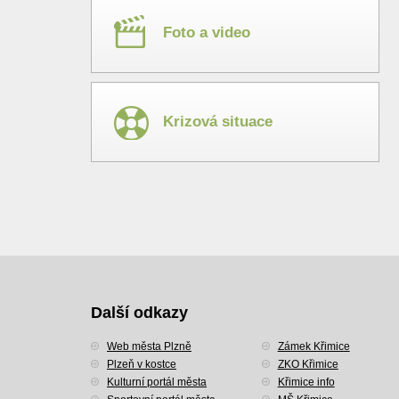
Foto a video
Krizová situace
Další odkazy
Web města Plzně
Zámek Křimice
Plzeň v kostce
ZKO Křimice
Kulturní portál města
Křimice info