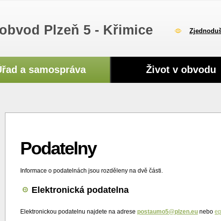
obvod Plzeň 5 - Křimice
Zjednoduš
Úřad a samospráva
Život v obvodu
Podatelny
Informace o podatelnách jsou rozděleny na dvě části.
Elektronická podatelna
Elektronickou podatelnu najdete na adrese
postaumo5@plzen.eu
nebo
e