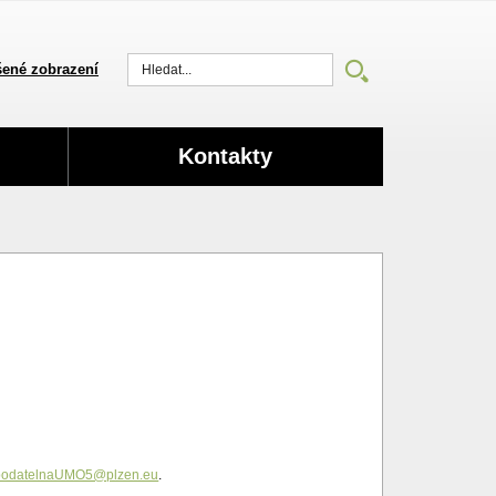
ené zobrazení
Vyhledat
Kontakty
podatelnaUMO5@plzen.eu
.