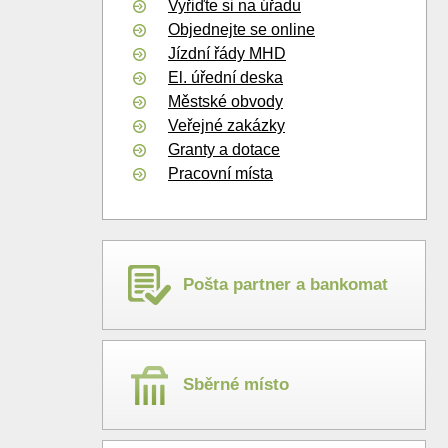
Vyřiďte si na úřadu
Objednejte se online
Jízdní řády MHD
El. úřední deska
Městské obvody
Veřejné zakázky
Granty a dotace
Pracovní místa
Pošta partner a bankomat
Sběrné místo