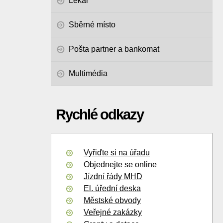
Lékař
Sběrné místo
Pošta partner a bankomat
Multimédia
Rychlé odkazy
Vyřiďte si na úřadu
Objednejte se online
Jízdní řády MHD
El. úřední deska
Městské obvody
Veřejné zakázky