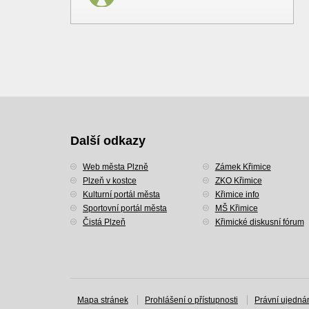
Další odkazy
Web města Plzně
Zámek Křimice
Plzeň v kostce
ZKO Křimice
Kulturní portál města
Křimice info
Sportovní portál města
MŠ Křimice
Čistá Plzeň
Křimické diskusní fórum
Mapa stránek
Prohlášení o přístupnosti
Právní ujedná