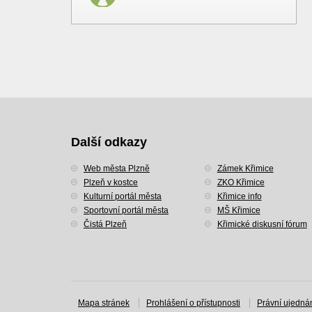
Další odkazy
Web města Plzně
Zámek Křimice
Plzeň v kostce
ZKO Křimice
Kulturní portál města
Křimice info
Sportovní portál města
MŠ Křimice
Čistá Plzeň
Křimické diskusní fórum
Mapa stránek
Prohlášení o přístupnosti
Právní ujedná