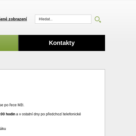
ené zobrazení
Vyhledat
Kontakty
 se po řece Mži.
:00 hodin
a v ostatní dny po předchozí telefonické
táku