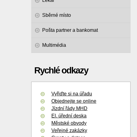
Lékař
Sběrné místo
Pošta partner a bankomat
Multimédia
Rychlé odkazy
Vyřiďte si na úřadu
Objednejte se online
Jízdní řády MHD
El. úřední deska
Městské obvody
Veřejné zakázky