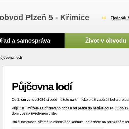
obvod Plzeň 5 - Křimice
Zjednoduš
Úřad a samospráva
Život v obvodu
ůjčovna lodí
Půjčovna lodí
Od
1. července 2026
si opět můžete na křimické pláži zapůjčit loď a projet
Půjčit si ji můžete za příznivého počasí
od pátku do neděle od 14:00 do 19
domluvě na uvedeném čísle.
Bližší informace, včetně telefonického kontaktu naleznete na přiloženém le